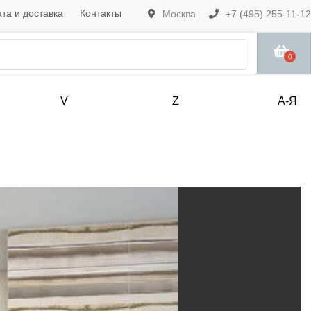
та и доставка
Контакты
Москва
+7 (495) 255-11-12
0
V
Z
А-Я