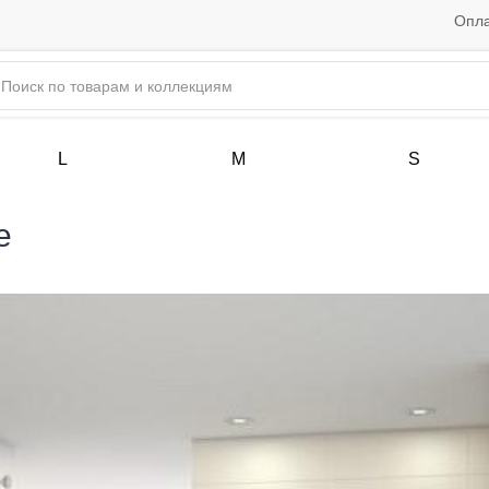
Опла
L
M
S
e