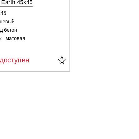
Earth 45x45
х45
чневый
д бетон
:
матовая
едоступен