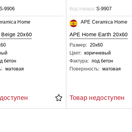
S-9906
Код товара:
S-9907
eramica Home
APE Ceramica Home
Beige 20x60
APE Home Earth 20x60
х60
Размер:
20х60
вый
Цвет:
коричневый
д бетон
Фактура:
под бетон
:
матовая
Поверхность:
матовая
едоступен
Товар недоступен