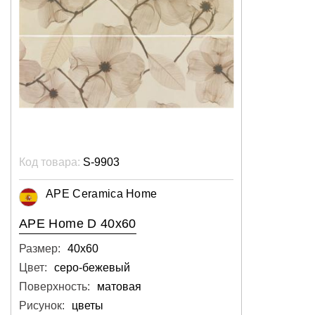
Код товара:
S-9903
APE Ceramica Home
APE Home D 40x60
Размер:
40х60
Цвет:
серо-бежевый
Поверхность:
матовая
Рисунок:
цветы