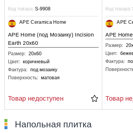
Код товара:
S-9908
Код товара:
APE Ceramica Home
APE C
APE Home (под Мозаику) Incision
APE Home 
Earth 20x60
Размер:
20
Цвет:
беже
Размер:
20х60
Фактура:
по
Цвет:
коричневый
Поверхность
Фактура:
под мозаику
Поверхность:
матовая
Товар недоступен
Товар н
Напольная плитка