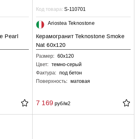
Код товара:
S-110701
Ariostea Teknostone
e Pearl
Керамогранит Teknostone Smoke
Nat 60х120
Размер:
60х120
Цвет:
темно-серый
Фактура:
под бетон
Поверхность:
матовая
7 169
руб/м2