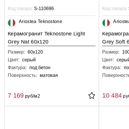
Код товара:
S-110696
Код товара:
Ariostea Teknostone
Ariost
Керамогранит Teknostone Light
Керамогран
Grey Nat 60х120
Grey Soft
Размер:
60х120
Размер:
10
Цвет:
серый
Цвет:
серы
Фактура:
под бетон
Фактура:
по
Поверхность:
матовая
Поверхность
7 169
10 484
руб/м2
ру