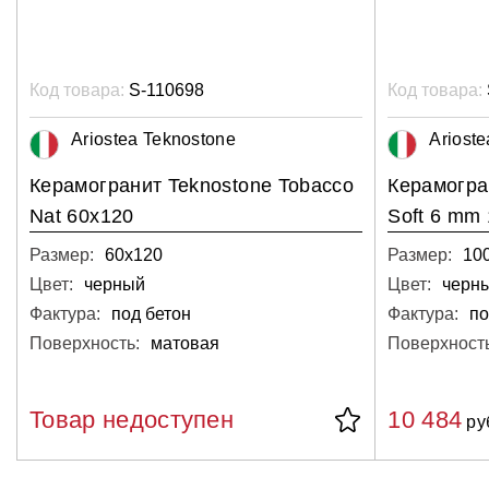
Код товара:
S-110698
Код товара:
Ariostea Teknostone
Ariost
Керамогранит Teknostone Tobacco
Керамогра
Nat 60х120
Soft 6 mm
Размер:
60х120
Размер:
10
Цвет:
черный
Цвет:
Фактура:
под бетон
Фактура:
по
Поверхность:
матовая
Поверхность
Товар недоступен
10 484
ру