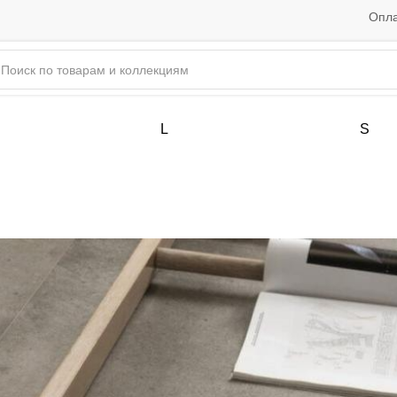
Опла
L
S