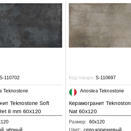
S-110702
Код товара:
S-110697
ea Teknostone
Ariostea Teknostone
нит Teknostone Soft
Керамогранит Teknoston
 Ret 8 mm 60х120
Nat 60х120
х120
Размер:
60х120
ый, чёрный
Цвет:
серо-коричневый