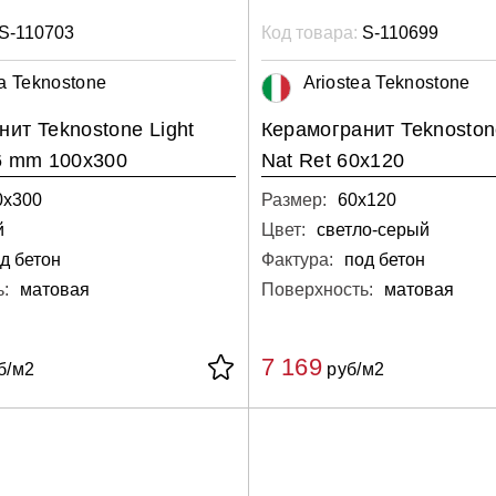
S-110703
Код товара:
S-110699
ea Teknostone
Ariostea Teknostone
ит Teknostone Light
Керамогранит Teknoston
 6 mm 100x300
Nat Ret 60х120
0х300
Размер:
60х120
й
Цвет:
светло-серый
д бетон
Фактура:
под бетон
:
матовая
Поверхность:
матовая
7 169
б/м2
руб/м2