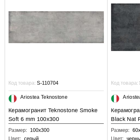
Код товара:
S-110704
Код товара:
Ariostea Teknostone
Ariost
Керамогранит Teknostone Smoke
Керамогра
Soft 6 mm 100x300
Black Nat
Размер:
100х300
Размер:
60
Цвет:
серый
Цвет:
черн