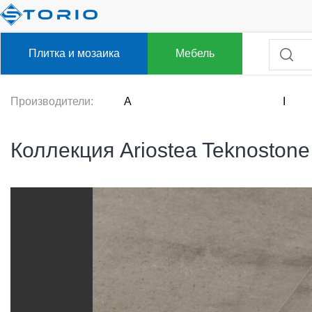
Плитка и мозаика
Мебель
Производители:
A
I
Коллекция Ariostea Teknostone