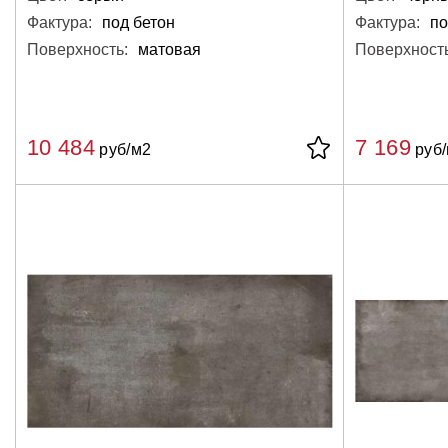
Фактура:
под бетон
Фактура:
по
Поверхность:
матовая
Поверхность
10 484
7 169
руб/м2
руб