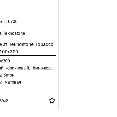
S-110706
ea Teknostone
нит Teknostone Tobacco
 100x300
0х300
черный, коричневый, тёмно-коричневый
д бетон
:
матовая
б/м2