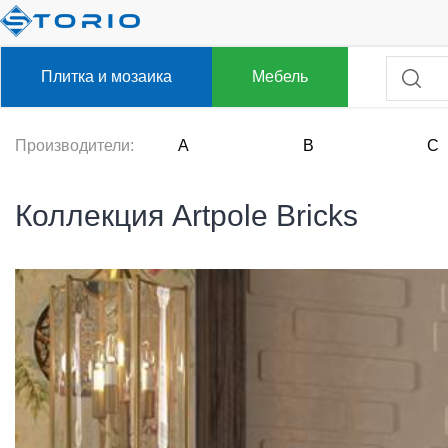
Плитка и мозаика
Мебель
Производители:
A
B
C
Коллекция Artpole Bricks