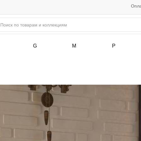
Опла
G
M
P