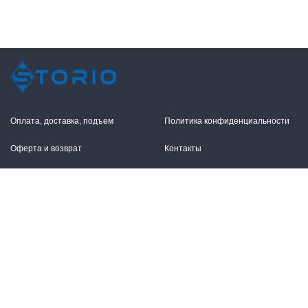
Оплата, доставка, подъем
Политика конфиденциальности
Оферта и возврат
Контакты
+7 (495) 255-11-12
109316, Москва,
Волгоградский пр-т, 17с1
info@storio.ru
Схема проезда
Заказать звонок
Режим работы:
Пн.-Пт. 10.00-19.00,