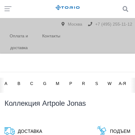
Москва
+7 (495) 255-11-12
Оплата и
Контакты
доставка
A
B
C
G
M
P
R
S
W
А-Я
Коллекция Artpole Jonas
ДОСТАВКА
ПОДЪЕМ