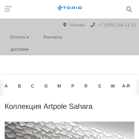
Москва
+7 (495) 255-11-12
Оплата и
Контакты
доставка
A
B
C
G
M
P
R
S
W
А-Я
Коллекция Artpole Sahara