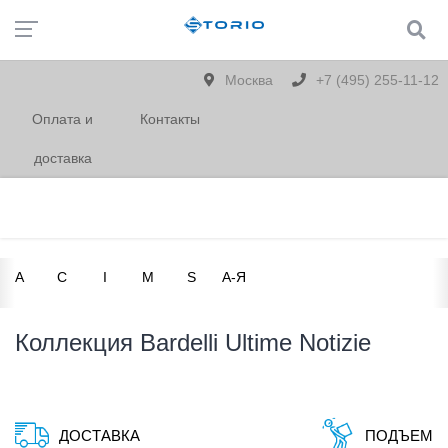
Москва
+7 (495) 255-11-12
Оплата и
Контакты
доставка
A
C
I
M
S
А-Я
Коллекция Bardelli Ultime Notizie
ДОСТАВКА
ПОДЪЕМ