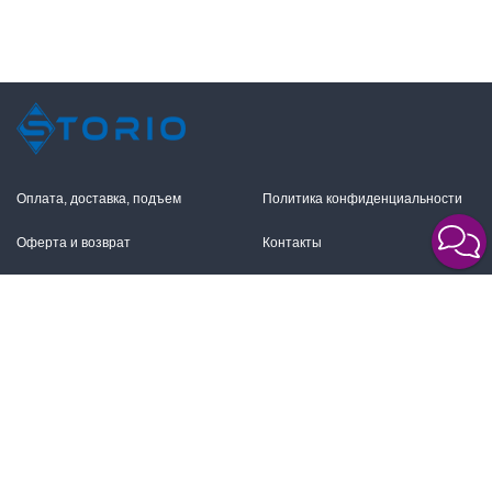
Оплата, доставка, подъем
Политика конфиденциальности
Оферта и возврат
Контакты
+7 (495) 255-11-12
109316, Москва,
Волгоградский пр-т, 17с1
info@storio.ru
Схема проезда
Заказать звонок
Режим работы:
Пн.-Пт. 10.00-19.00,