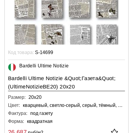
Код товара:
S-14699
Bardelli Ultime Notizie
Bardelli Ultime Notizie &Quot;Газета&Quot;
(UltimeNotizieBE20) 20x20
Размер:
20х20
Цвет:
кварцевый, светло-серый, серый, тёмный, белый
Фактура:
под газету
Форма:
квадратная
26 687
руб/м2