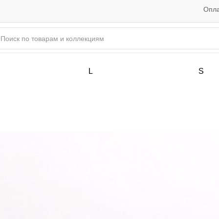
Опла
L
S