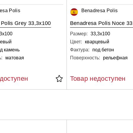
esa Polis
Benadresa Polis
Polis Grey 33,3x100
Benadresa Polis Noce 33
,3х100
Размер:
33,3х100
цевый
Цвет:
кварцевый
д камень
Фактура:
под бетон
:
матовая
Поверхность:
рельефная
едоступен
Товар недоступен