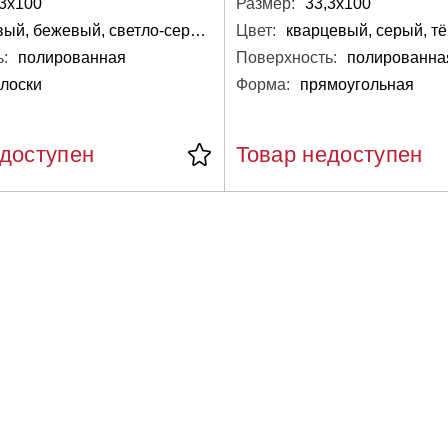
,3х100
Размер:
33,3х100
медовый, бежевый, светло-серый, серый
Цвет:
кварцевый, серый, т
:
полированная
Поверхность:
полированна
лоски
Форма:
прямоугольная
едоступен
Товар недоступен