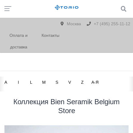
Москва
+7 (495) 255-11-12
Оплата и
Контакты
доставка
A
I
L
M
S
V
Z
А-Я
Коллекция Bien Seramik Belgium
Store