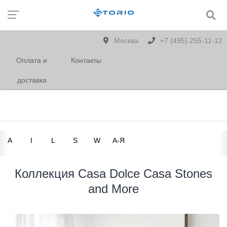
Москва
+7 (495) 255-11-12
Оплата и
Контакты
доставка
A
I
L
S
W
А-Я
Коллекция Casa Dolce Casa Stones
and More