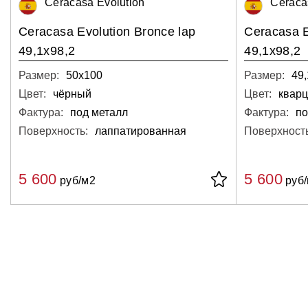
Ceracasa Evolution
Ceraca
Ceracasa Evolution Bronce lap
Ceracasa E
49,1x98,2
49,1x98,2
Размер:
50х100
Размер:
49,
Цвет:
чёрный
Цвет:
квар
Фактура:
под металл
Фактура:
по
Поверхность:
лаппатированная
Поверхность
5 600
5 600
руб/м2
руб