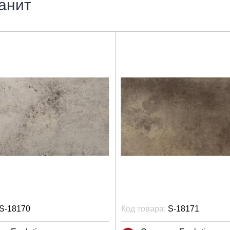
анит
S-18170
Код товара:
S-18171