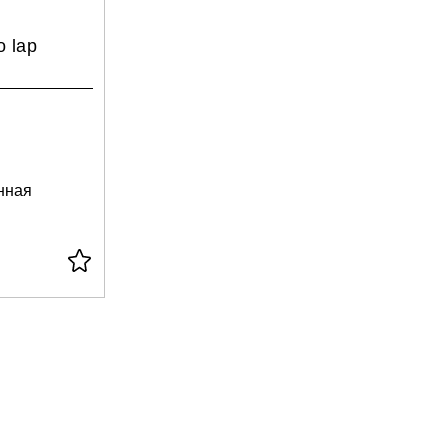
o lap
нная