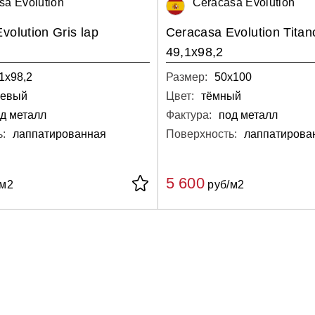
sa Evolution
Ceracasa Evolution
volution Gris lap
Ceracasa Evolution Titan
49,1x98,2
1х98,2
Размер:
50х100
цевый
Цвет:
тёмный
д металл
Фактура:
под металл
:
лаппатированная
Поверхность:
лаппатирова
5 600
/м2
руб/м2