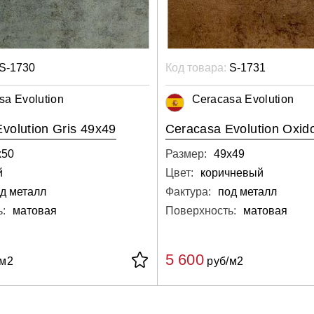
S-1730
Код товара:
S-1731
sa Evolution
Ceracasa Evolution
volution Gris 49x49
Ceracasa Evolution Oxid
х50
Размер:
49х49
й
Цвет:
коричневый
д металл
Фактура:
под металл
:
матовая
Поверхность:
матовая
5 600
/м2
руб/м2