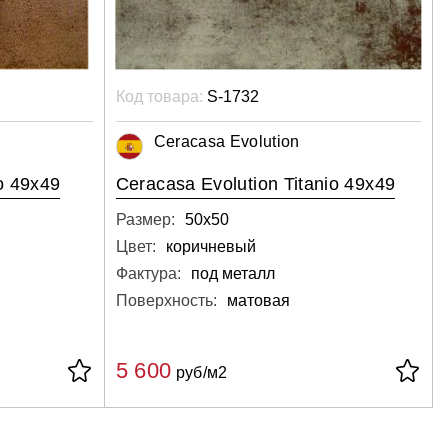
Код товара:
S-1732
Ceracasa Evolution
o 49x49
Ceracasa Evolution Titanio 49x49
Размер:
50х50
Цвет:
коричневый
Фактура:
под металл
Поверхность:
матовая
5 600
руб/м2