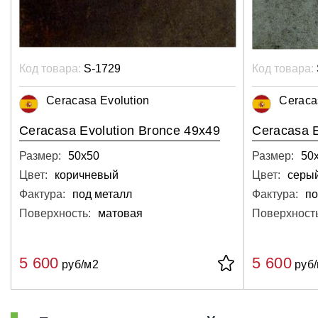
Код товара:
S-1729
Код товара:
Ceracasa Evolution
Ceraca
Ceracasa Evolution Bronce 49x49
Ceracasa E
Размер:
50х50
Размер:
50
Цвет:
коричневый
Цвет:
серы
Фактура:
под металл
Фактура:
по
Поверхность:
матовая
Поверхность
5 600
5 600
руб/м2
руб