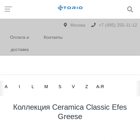
Москва
+7 (495) 255-11-12
Оплата и
Контакты
доставка
A
I
L
M
S
V
Z
А-Я
Коллекция Ceramica Classic Efes
Greese