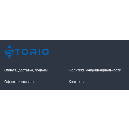
Оплата, доставка, подъем
Политика конфиденциальности
Оферта и возврат
Контакты
+7 (495) 255-11-12
109316, Москва,
Волгоградский пр-т, 17с1
info@storio.ru
Схема проезда
Заказать звонок