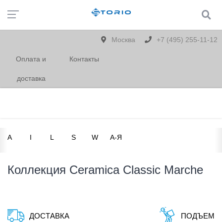
Москва
+7 (495) 255-11-12
Оплата и
Контакты
доставка
A
I
L
S
W
А-Я
Коллекция Ceramica Classic Marche
ДОСТАВКА
ПОДЪЕМ