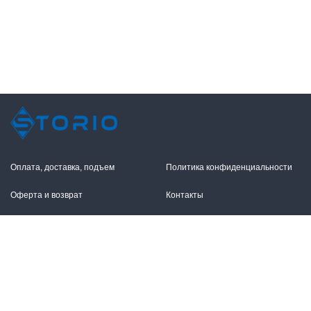
Оплата, доставка, подъем
Политика конфиденциальности
Оферта и возврат
Контакты
+7 (495) 255-11-12
109316, Москва,
Волгоградский пр-т, 17с1
info@storio.ru
Схема проезда
Заказать звонок