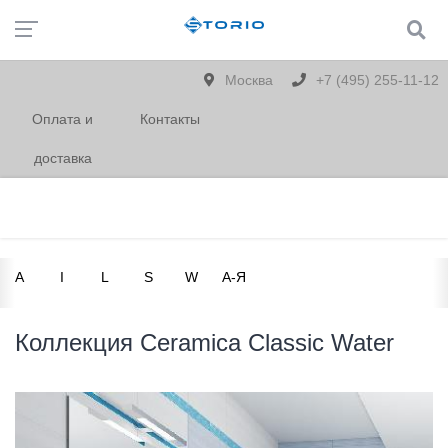
Москва
+7 (495) 255-11-12
Оплата и
Контакты
доставка
A
I
L
S
W
А-Я
Коллекция Ceramica Classic Water