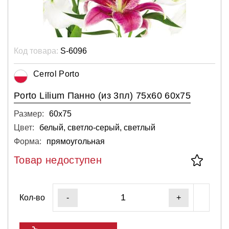
Код товара:
S-6096
Cerrol Porto
Porto Lilium Панно (из 3пл) 75х60 60х75
Размер:
60х75
Цвет:
белый, светло-серый, светлый
Форма:
прямоугольная
Товар недоступен
Кол-во
-
+