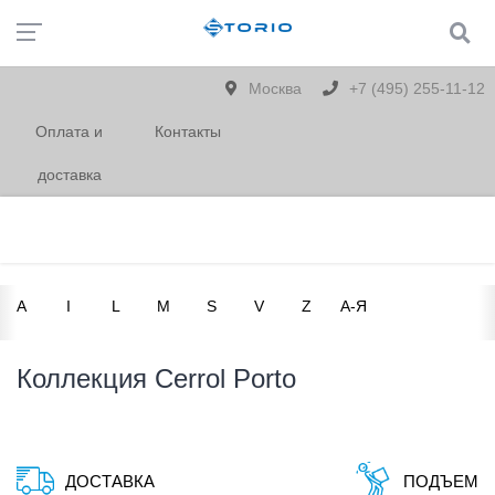
Москва
+7 (495) 255-11-12
Оплата и
Контакты
доставка
A
I
L
M
S
V
Z
А-Я
Коллекция Cerrol Porto
ДОСТАВКА
ПОДЪЕМ