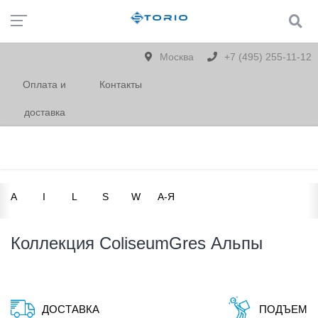
Москва
+7 (495) 255-11-12
Оплата и
Контакты
доставка
A
I
L
S
W
А-Я
Коллекция ColiseumGres Альпы
ДОСТАВКА
ПОДЪЕМ