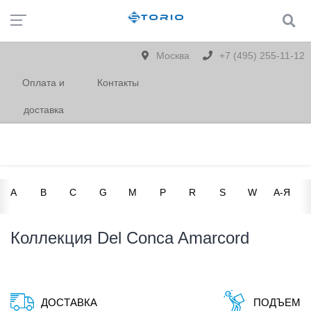
Москва
+7 (495) 255-11-12
Оплата и
Контакты
доставка
A
B
C
G
M
P
R
S
W
А-Я
Коллекция Del Conca Amarcord
ДОСТАВКА
ПОДЪЕМ