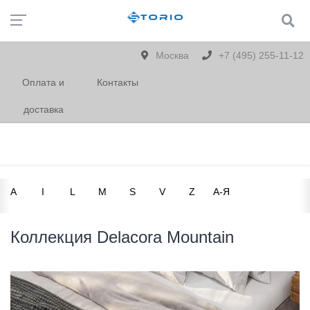
Москва
+7 (495) 255-11-12
Оплата и
Контакты
доставка
A
I
L
M
S
V
Z
А-Я
Коллекция Delacora Mountain