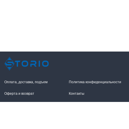
Оплата, доставка, подъем
Политика конфиденциальности
Оферта и возврат
Контакты
+7 (495) 255-11-12
109316, Москва,
Волгоградский пр-т, 17с1
info@storio.ru
Схема проезда