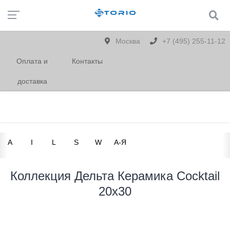
Москва
+7 (495) 255-11-12
Оплата и
Контакты
доставка
A
I
L
S
W
А-Я
Коллекция Дельта Керамика Cocktail
20x30