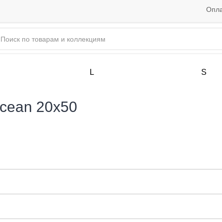
Опла
L
S
cean 20x50