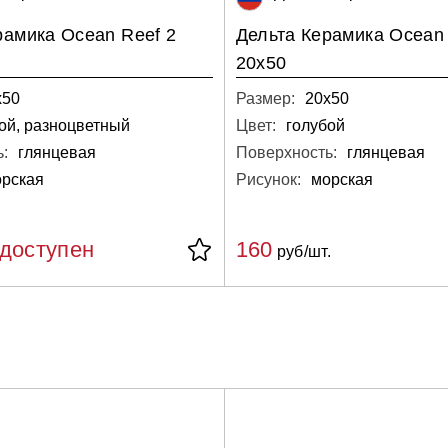
рамика Ocean Reef 2
Дельта Керамика Ocean 
20x50
х50
Размер:
20х50
ой, разноцветный
Цвет:
голубой
:
глянцевая
Поверхность:
глянцевая
рская
Рисунок:
морская
едоступен
160
руб/шт.