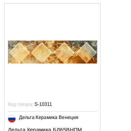
Код товара:
S-10311
Дельта Керамика Венеция
Дельта Керамика БД65ВНПМ