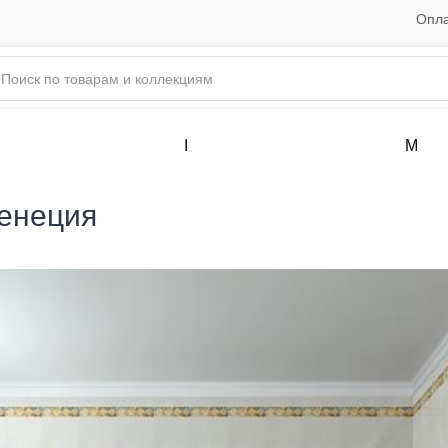
Опла
I
M
Венеция