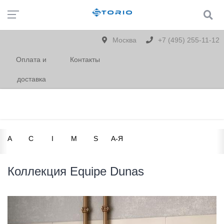
Москва
+7 (495) 255-11-12
Оплата и
Контакты
доставка
A
C
I
M
S
А-Я
Коллекция Equipe Dunas