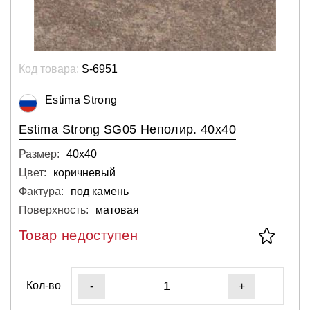
Код товара:
S-6951
Estima Strong
Estima Strong SG05 Неполир. 40x40
Размер:
40х40
Цвет:
коричневый
Фактура:
под камень
Поверхность:
матовая
Товар недоступен
Кол-во
-
+