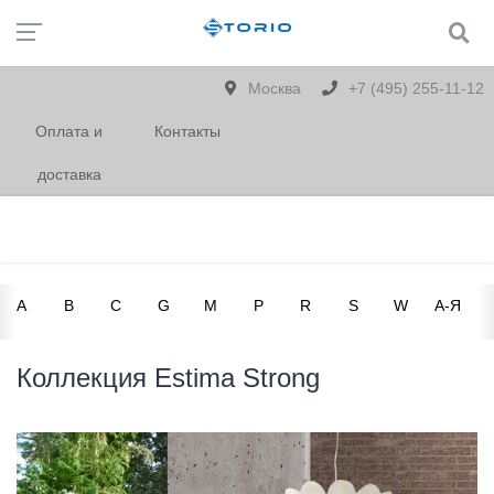
Москва
+7 (495) 255-11-12
Оплата и
Контакты
доставка
A
B
C
G
M
P
R
S
W
А-Я
Коллекция Estima Strong