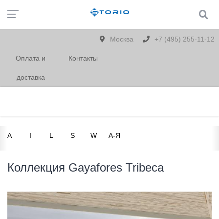
Москва
+7 (495) 255-11-12
Оплата и
Контакты
доставка
A
I
L
S
W
А-Я
Коллекция Gayafores Tribeca