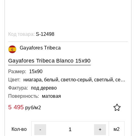
Код товара:
S-12498
Gayafores Tribeca
Gayafores Tribeca Blanco 15x90
Размер:
15х90
Цвет:
ниагара, белый, светло-серый, светлый, серебряный
Фактура:
под дерево
Поверхность:
матовая
5 495
руб/м2
Кол-во
м2
-
+