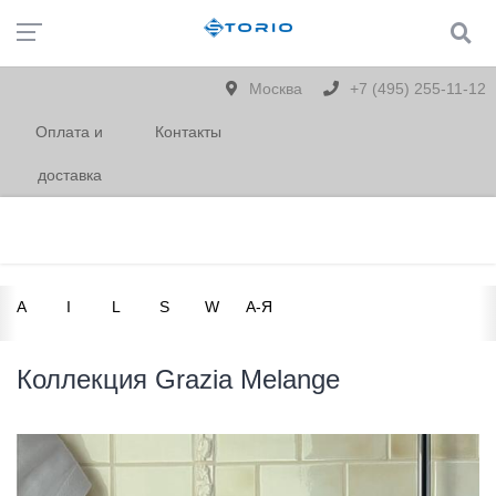
Москва
+7 (495) 255-11-12
Оплата и
Контакты
доставка
A
I
L
S
W
А-Я
Коллекция Grazia Melange