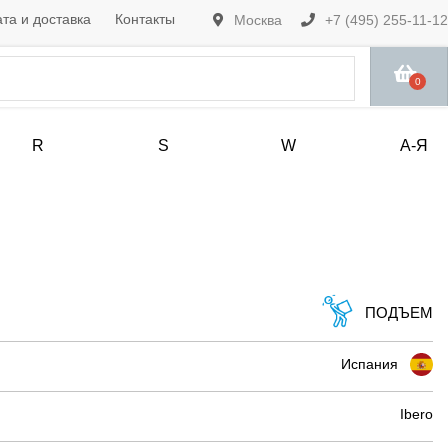
та и доставка
Контакты
Москва
+7 (495) 255-11-12
0
R
S
W
А-Я
ПОДЪЕМ
Испания
Ibero