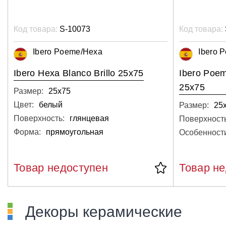
Код товара:
S-10073
Код товара:
Ibero Poeme/Hexa
Ibero 
Ibero Hexa Blanco Brillo 25x75
Ibero Poe
25x75
Размер:
25х75
Цвет:
белый
Размер:
25
Поверхность:
глянцевая
Поверхность
Форма:
прямоугольная
Особенност
Товар недоступен
Товар н
Декоры керамические