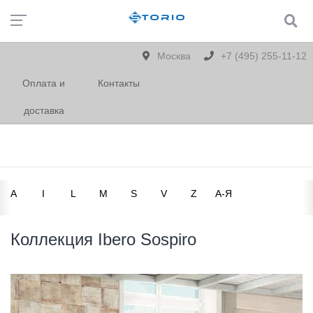
Москва
+7 (495) 255-11-12
Оплата и
Контакты
доставка
A
I
L
M
S
V
Z
А-Я
Коллекция Ibero Sospiro