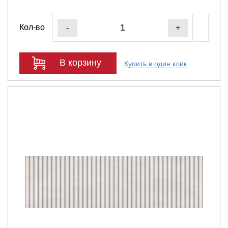
Кол-во
-
+
В корзину
Купить в один клик