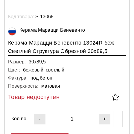
Код товара:
S-13068
Керама Марацци Беневенто
Керама Марацци Беневенто 13024R беж
Светлый Структура Обрезной 30х89,5
Размер:
30х89,5
Цвет:
бежевый, светлый
Фактура:
под бетон
Поверхность:
матовая
Товар недоступен
Кол-во
-
+