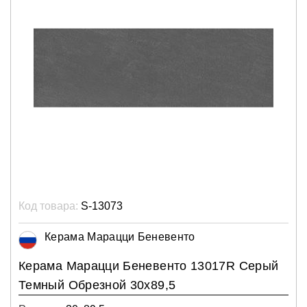
Код товара:
S-13073
Керама Марацци Беневенто
Керама Марацци Беневенто 13017R Серый
Темный Обрезной 30х89,5