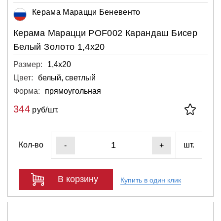
Керама Марацци Беневенто
Керама Марацци POF002 Карандаш Бисер
Белый Золото 1,4х20
Размер:
1,4х20
Цвет:
белый, светлый
Форма:
прямоугольная
344
руб/шт.
Кол-во
шт.
-
+
В корзину
Купить в один клик