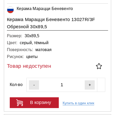
Керама Марацци Беневенто
Керама Марацци Беневенто 13027R/3F
Обрезной 30х89,5
Размер:
30х89,5
Цвет:
серый, тёмный
Поверхность:
матовая
Рисунок:
цветы
Товар недоступен
Кол-во
-
+
В корзину
Купить в один клик