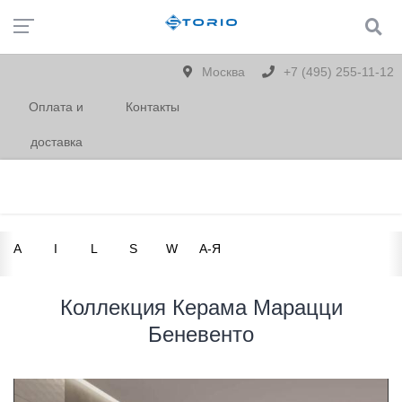
Москва
+7 (495) 255-11-12
Оплата и
Контакты
доставка
A
I
L
S
W
А-Я
Коллекция Керама Марацци
Беневенто