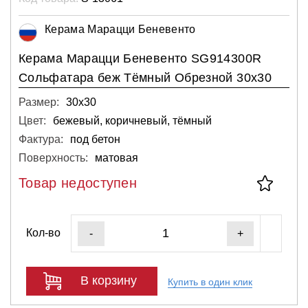
Керама Марацци Беневенто
Керама Марацци Беневенто SG914300R
Сольфатара беж Тёмный Обрезной 30х30
Размер:
30х30
Цвет:
бежевый, коричневый, тёмный
Фактура:
под бетон
Поверхность:
матовая
Товар недоступен
Кол-во
-
+
В корзину
Купить в один клик