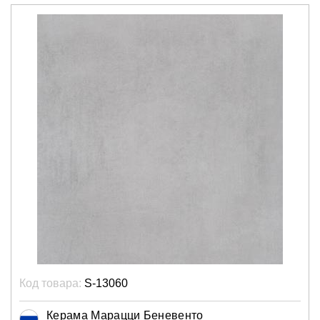
Код товара:
S-13060
Керама Марацци Беневенто