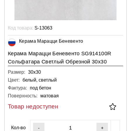
Код товара:
S-13063
Керама Марацци Беневенто
Керама Марацци Беневенто SG914100R
Сольфатара Светлый Обрезной 30х30
Размер:
30х30
Цвет:
белый, светлый
Фактура:
под бетон
Поверхность:
матовая
Товар недоступен
Кол-во
-
+