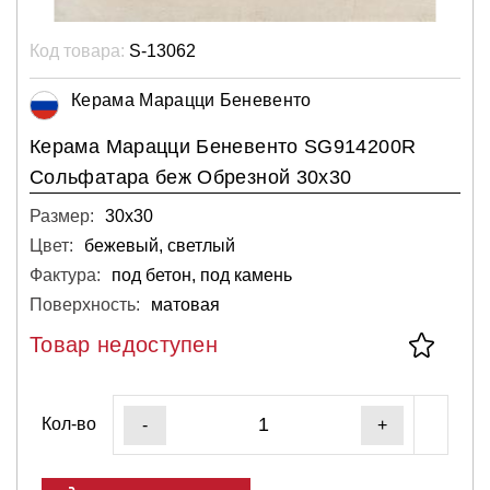
Код товара:
S-13062
Керама Марацци Беневенто
Керама Марацци Беневенто SG914200R
Сольфатара беж Обрезной 30х30
Размер:
30х30
Цвет:
бежевый, светлый
Фактура:
под бетон, под камень
Поверхность:
матовая
Товар недоступен
Кол-во
-
+