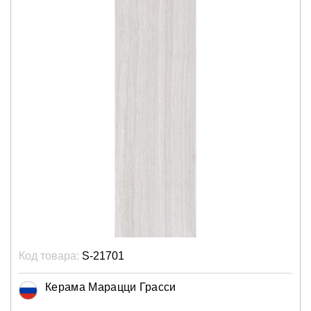
Код товара:
S-21701
Керама Марацци Грасси