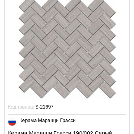
Код товара:
S-21697
Керама Марацци Грасси
Керама Марацци Грасси 190/002 Серый