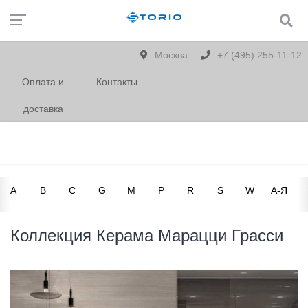
Москва
+7 (495) 255-11-12
Оплата и
Контакты
доставка
A
B
C
G
M
P
R
S
W
А-Я
Коллекция Керама Марацци Грасси