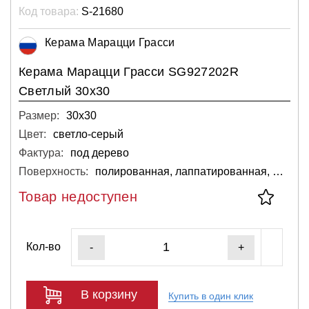
Код товара:
S-21680
Керама Марацци Грасси
Керама Марацци Грасси SG927202R
Светлый 30х30
Размер:
30х30
Цвет:
светло-серый
Фактура:
под дерево
Поверхность:
полированная, лаппатированная, матовая
Товар недоступен
Кол-во
-
+
В корзину
Купить в один клик