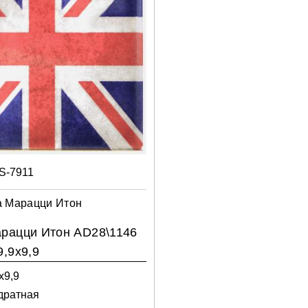
S-7911
а Марацци Итон
рацци Итон AD28\1146
9,9х9,9
х9,9
дратная