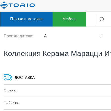
Плитка и мозаика
Мебель
Производители:
A
I
Коллекция Керама Марацци И
ДОСТАВКА
Страна:
Фабрика: