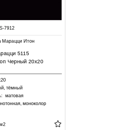
S-7912
а Марацци Итон
рацци 5115
оп Черный 20х20
х20
ый, тёмный
:
матовая
нотонная, моноколор
/м2