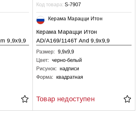
Код товара:
S-7907
Керама Марацци Итон
Керама Марацци Итон
m 9,9х9,9
AD/A169/1146T And 9,9х9,9
Размер:
9,9х9,9
Цвет:
черно-белый
Рисунок:
надписи
Форма:
квадратная
Товар недоступен