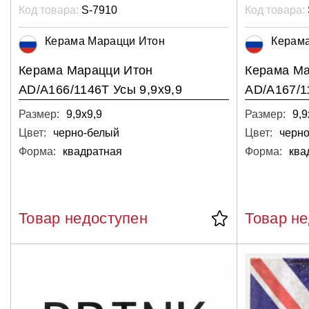
Код товара:
S-7910
Код товара:
Керама Марацци Итон
Керам
Керама Марацци Итон
Керама Ма
AD/A166/1146T Усы 9,9х9,9
AD/A167/1
Размер:
9,9х9,9
Размер:
9,9
Цвет:
черно-белый
Цвет:
черн
Форма:
квадратная
Форма:
ква
Товар недоступен
Товар н