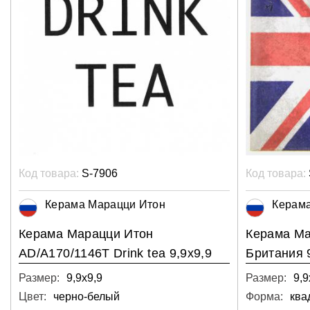
Код товара:
S-7906
Код товара:
Керама Марацци Итон
Керам
Керама Марацци Итон
Керама Ма
AD/A170/1146T Drink tea 9,9х9,9
Британия 
Размер:
9,9х9,9
Размер:
9,9
Цвет:
черно-белый
Форма:
ква