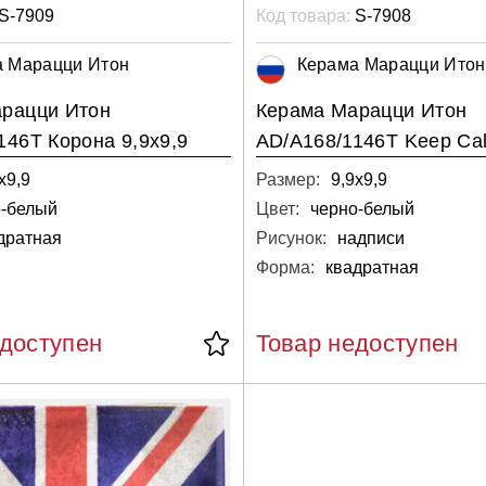
S-7909
Код товара:
S-7908
а Марацци Итон
Керама Марацци Итон
рацци Итон
Керама Марацци Итон
146T Корона 9,9х9,9
AD/A168/1146T Keep Cal
х9,9
Размер:
9,9х9,9
о-белый
Цвет:
черно-белый
дратная
Рисунок:
надписи
Форма:
квадратная
едоступен
Товар недоступен