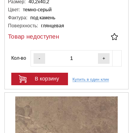
Размер:
40,2х40,2
Цвет:
темно-серый
Фактура:
под камень
Поверхность:
глянцевая
Товар недоступен
Кол-во
-
+
В корзину
Купить в один клик