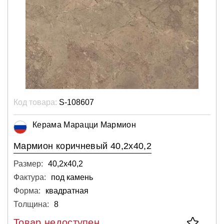
Код товара:
S-108607
Керама Марацци Мармион
Мармион коричневый 40,2х40,2
Размер:
40,2х40,2
Фактура:
под камень
Форма:
квадратная
Толщина:
8
Товар недоступен