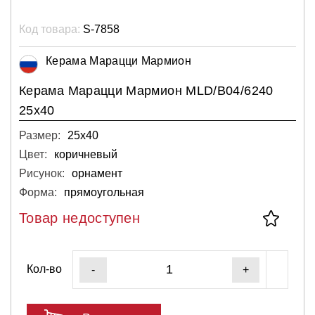
Код товара:
S-7858
Керама Марацци Мармион
Керама Марацци Мармион MLD/B04/6240
25х40
Размер:
25х40
Цвет:
коричневый
Рисунок:
орнамент
Форма:
прямоугольная
Товар недоступен
Кол-во
-
+