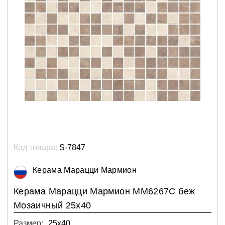
Код товара:
S-7847
Керама Марацци Мармион
Керама Марацци Мармион MM6267C беж
Мозаичный 25х40
Размер:
25х40