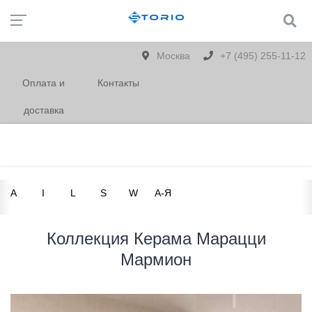
Москва
+7 (495) 255-11-12
Оплата и
Контакты
доставка
A
I
L
S
W
А-Я
Коллекция Керама Марацци
Мармион