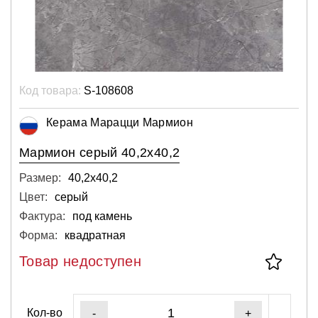
Код товара:
S-108608
Керама Марацци Мармион
Мармион серый 40,2х40,2
Размер:
40,2х40,2
Цвет:
серый
Фактура:
под камень
Форма:
квадратная
Товар недоступен
Кол-во
-
+