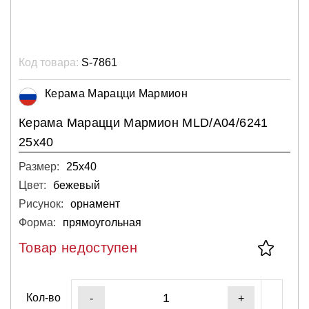
Код товара:
S-7861
Керама Марацци Мармион
Керама Марацци Мармион MLD/A04/6241
25х40
Размер:
25х40
Цвет:
бежевый
Рисунок:
орнамент
Форма:
прямоугольная
Товар недоступен
Кол-во
-
+