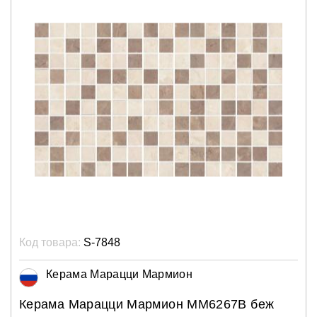
Код товара:
S-7848
Керама Марацци Мармион
Керама Марацци Мармион MM6267B беж