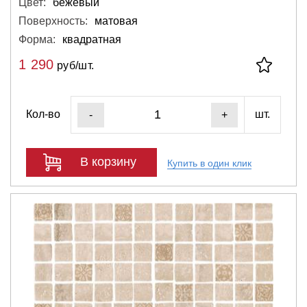
Цвет:
бежевый
Поверхность:
матовая
Форма:
квадратная
1 290
руб/шт.
Кол-во
шт.
-
+
В корзину
Купить в один клик