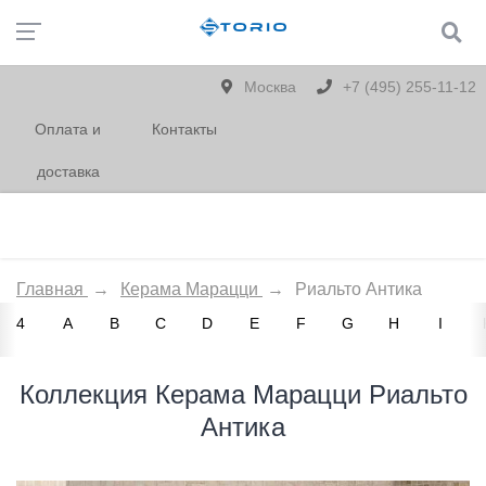
Москва
+7 (495) 255-11-12
Оплата и
Контакты
доставка
Главная
→
Керама Марацци
→
Риальто Антика
4
A
B
C
D
E
F
G
H
I
Коллекция Керама Марацци Риальто
Антика