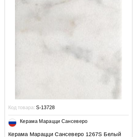
Код товара:
S-13728
Керама Марацци Сансеверо
Керама Марацци Сансеверо 1267S Белый