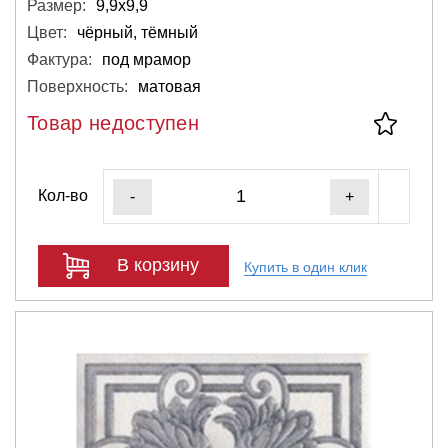
Размер:
9,9х9,9
Цвет:
чёрный, тёмный
Фактура:
под мрамор
Поверхность:
матовая
Товар недоступен
Кол-во
-
+
В корзину
Купить в один клик