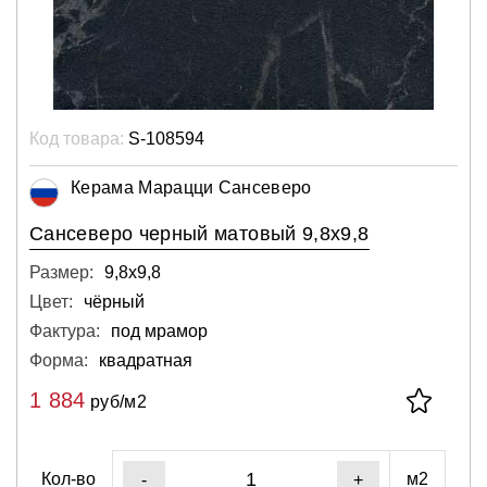
Код товара:
S-108594
Керама Марацци Сансеверо
Сансеверо черный матовый 9,8х9,8
Размер:
9,8х9,8
Цвет:
чёрный
Фактура:
под мрамор
Форма:
квадратная
1 884
руб/м2
Кол-во
м2
-
+