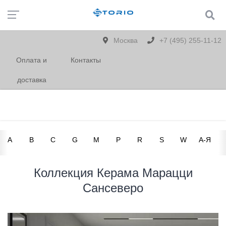
Москва
+7 (495) 255-11-12
Оплата и
Контакты
доставка
A
B
C
G
M
P
R
S
W
А-Я
Коллекция Керама Марацци
Сансеверо