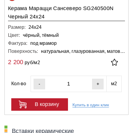
Керама Марацци Сансеверо SG240500N
Черный 24х24
Размер:
24х24
Цвет:
чёрный, тёмный
Фактура:
под мрамор
Поверхность:
натуральная, глазурованная, матовая
2 200
руб/м2
Кол-во
м2
-
+
В корзину
Купить в один клик
Вставки керамические