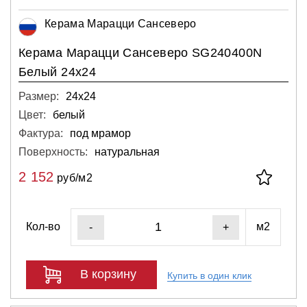
Керама Марацци Сансеверо
Керама Марацци Сансеверо SG240400N
Белый 24х24
Размер:
24х24
Цвет:
белый
Фактура:
под мрамор
Поверхность:
натуральная
2 152
руб/м2
Кол-во
м2
-
+
В корзину
Купить в один клик