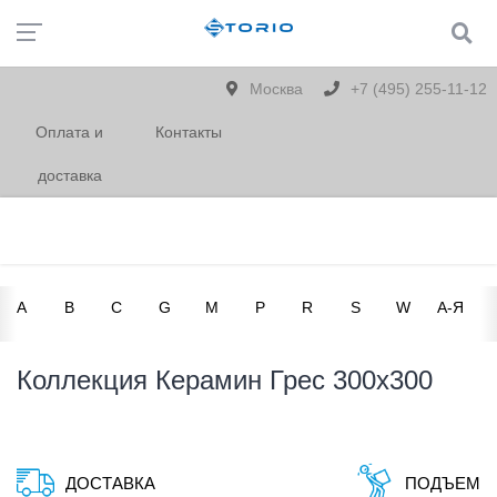
Москва
+7 (495) 255-11-12
Оплата и
Контакты
доставка
A
B
C
G
M
P
R
S
W
А-Я
Коллекция Керамин Грес 300х300
ДОСТАВКА
ПОДЪЕМ