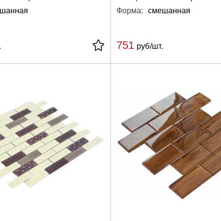
шанная
Форма:
смешанная
751
.
руб/шт.