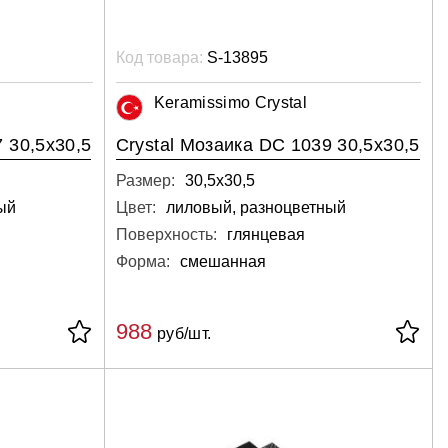
Код товара:
S-13895
Keramissimo Crystal
 30,5х30,5
Crystal Мозаика DC 1039 30,5х30,5
Размер:
30,5х30,5
ый
Цвет:
лиловый, разноцветный
Поверхность:
глянцевая
Форма:
смешанная
988
руб/шт.