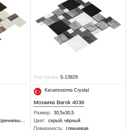
Код товара:
S-13929
Keramissimo Crystal
Мозаика Barok 4036
Размер:
30,5х30,5
медовый, бежевый, коричневый, чёрный
Цвет:
серый, чёрный
Поверхность:
глянцевая