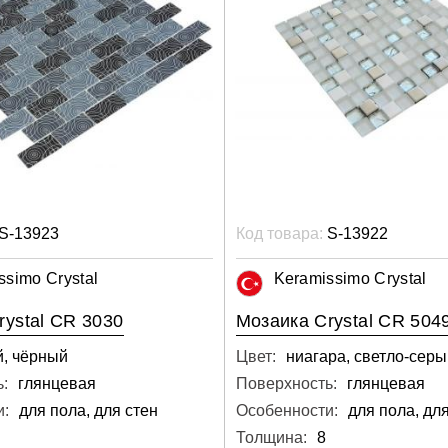
S-13923
Код товара:
S-13922
ssimo Crystal
Keramissimo Crystal
rystal CR 3030
Мозаика Crystal CR 504
, чёрный
Цвет:
:
глянцевая
Поверхность:
глянцевая
и:
для пола, для стен
Особенности:
для пола, для
Толщина:
8