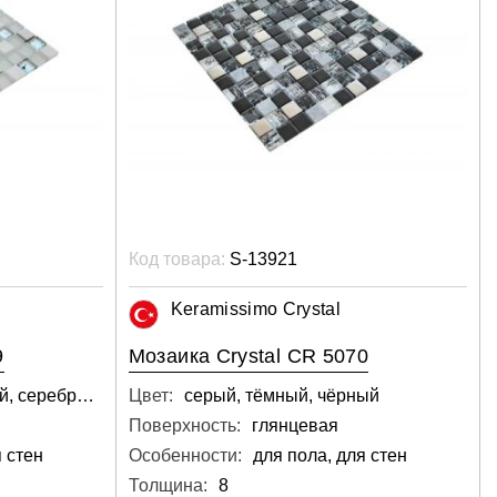
Код товара:
S-13921
Keramissimo Crystal
9
Мозаика Crystal CR 5070
ниагара, светло-серый, серебряный
Цвет:
серый, тёмный, чёрный
Поверхность:
глянцевая
 стен
Особенности:
для пола, для стен
Толщина:
8