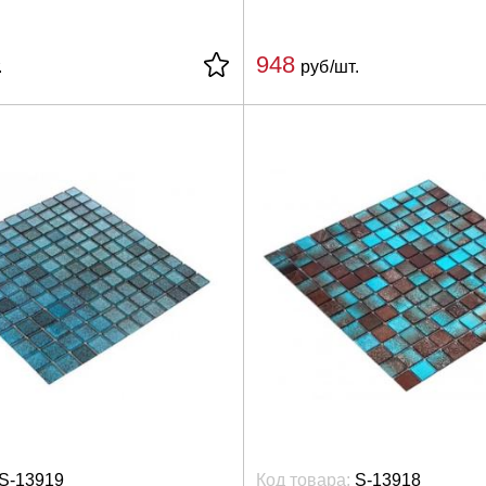
948
.
руб/шт.
S-13919
Код товара:
S-13918