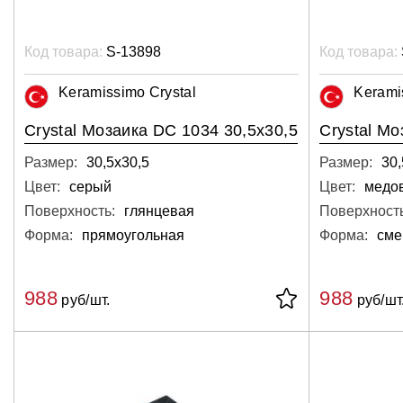
Код товара:
S-13898
Код товара:
Keramissimo Crystal
Kerami
Crystal Мозаика DC 1034 30,5х30,5
Crystal Мо
Размер:
30,5х30,5
Размер:
30,
Цвет:
серый
Цвет:
медов
Поверхность:
глянцевая
Поверхность
Форма:
прямоугольная
Форма:
сме
988
988
руб/шт.
руб/шт