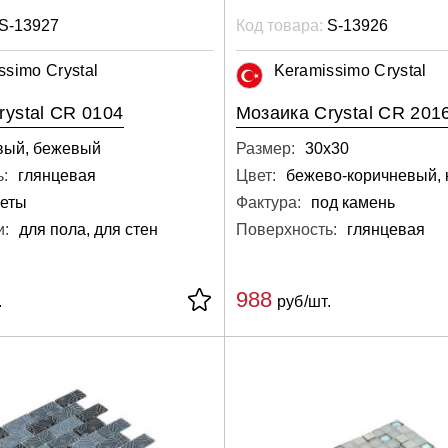
S-13927
Код товара:
S-13926
ssimo Crystal
Keramissimo Crystal
rystal CR 0104
Мозаика Crystal CR 201
вый, бежевый
Размер:
30х30
:
глянцевая
Цвет:
веты
Фактура:
под камень
и:
для пола, для стен
Поверхность:
глянцевая
988
.
руб/шт.