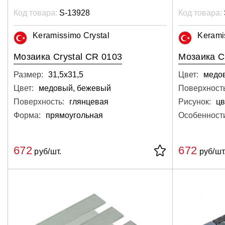
Код товара:
S-13928
Код товара:
Keramissimo Crystal
Kerami
Мозаика Crystal CR 0103
Мозаика C
Размер:
31,5х31,5
Цвет:
медо
Цвет:
медовый, бежевый
Поверхность
Поверхность:
глянцевая
Рисунок:
ц
Форма:
прямоугольная
Особенност
672
672
руб/шт.
руб/шт