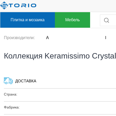
Плитка и мозаика
Мебель
Производители:
A
I
Коллекция Keramissimo Crysta
ДОСТАВКА
Страна:
Фабрика: