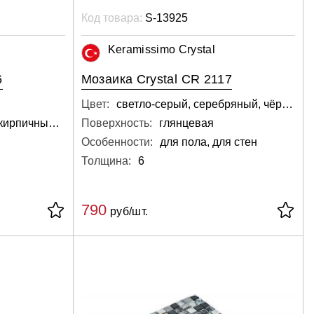
Код товара:
S-13925
Keramissimo Crystal
6
Мозаика Crystal CR 2117
Цвет:
светло-серый, серебряный, чёрный
бежево-коричневый, кирпичный, коричневый
Поверхность:
глянцевая
Особенности:
для пола, для стен
Толщина:
6
790
руб/шт.