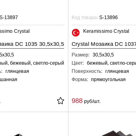
S-13897
Код товара:
S-13896
ssimo Crystal
Keramissimo Crystal
заика DC 1035 30,5х30,5
Crystal Мозаика DC 1037
5х30,5
Размер:
30,5х30,5
ый, бежевый, светло-серый
Цвет:
бежевый, светло-сер
:
глянцевая
Поверхность:
глянцевая
шанная
Форма:
прямоугольная
988
.
руб/шт.