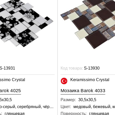
S-13931
Код товара:
S-13930
ssimo Crystal
Keramissimo Crystal
arok 4025
Мозаика Barok 4033
5х30,5
Размер:
30,5х30,5
светло-серый, серебряный, чёрный
Цвет:
:
глянцевая
Поверхность:
глянцевая