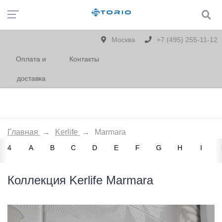
Москва
+7 (495) 255-11-12
Оплата и
Контакты
доставка
Главная
→
Kerlife
→
Marmara
4
A
B
C
D
E
F
G
H
I
Коллекция Kerlife Marmara