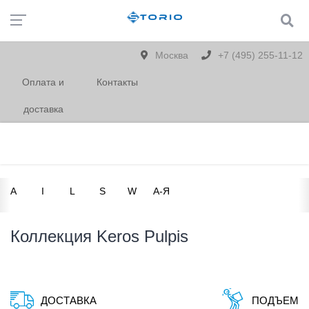
Москва
+7 (495) 255-11-12
Оплата и
Контакты
доставка
A
I
L
S
W
А-Я
Коллекция Keros Pulpis
ДОСТАВКА
ПОДЪЕМ