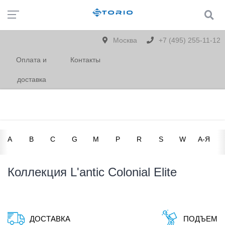
Москва
+7 (495) 255-11-12
Оплата и
Контакты
доставка
A
B
C
G
M
P
R
S
W
А-Я
Коллекция L'antic Colonial Elite
ДОСТАВКА
ПОДЪЕМ