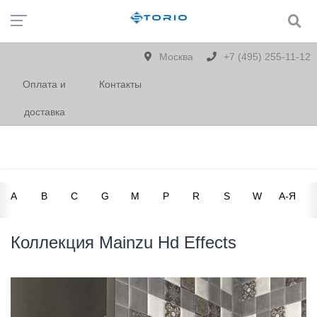
Москва
+7 (495) 255-11-12
Оплата и
Контакты
доставка
A
B
C
G
M
P
R
S
W
А-Я
Коллекция Mainzu Hd Effects