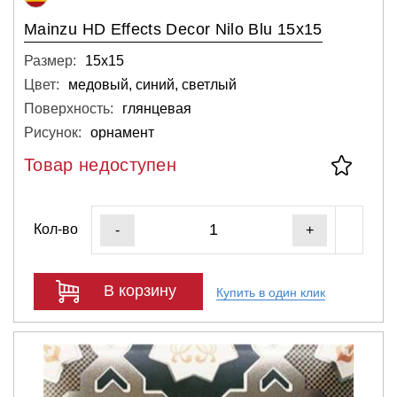
Mainzu HD Effects Decor Nilo Blu 15x15
Размер:
15х15
Цвет:
медовый, синий, светлый
Поверхность:
глянцевая
Рисунок:
орнамент
Товар недоступен
Кол-во
-
+
В корзину
Купить в один клик