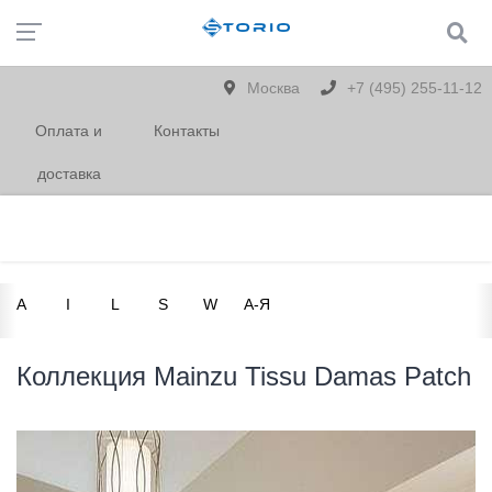
Москва
+7 (495) 255-11-12
Оплата и
Контакты
доставка
A
I
L
S
W
А-Я
Коллекция Mainzu Tissu Damas Patch