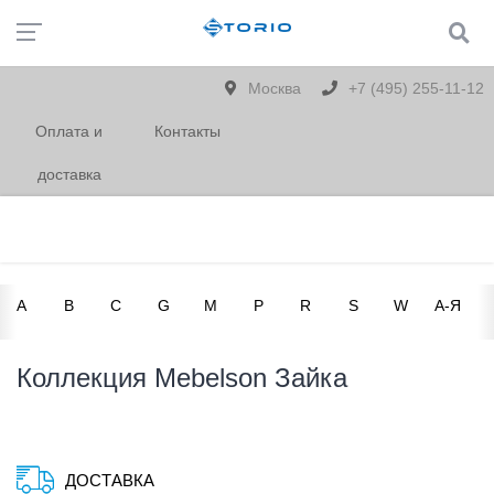
Москва
+7 (495) 255-11-12
Оплата и
Контакты
доставка
A
B
C
G
M
P
R
S
W
А-Я
Коллекция Mebelson Зайка
ДОСТАВКА