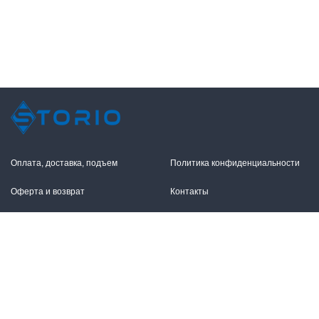
Оплата, доставка, подъем
Политика конфиденциальности
Оферта и возврат
Контакты
+7 (495) 255-11-12
109316, Москва,
Волгоградский пр-т, 17с1
info@storio.ru
Схема проезда
Заказать звонок
Режим работы: