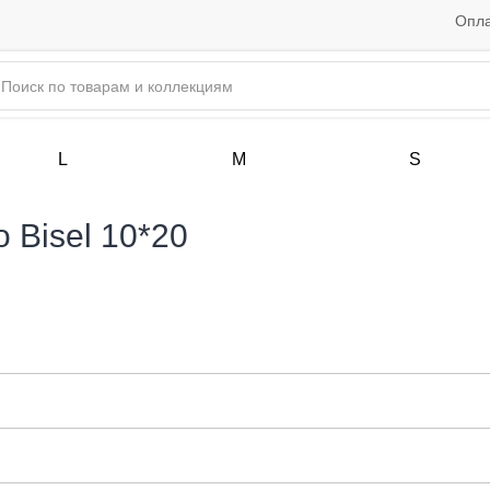
Опла
L
M
S
 Bisel 10*20