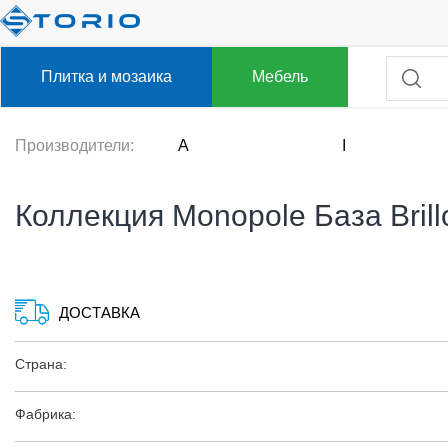
Плитка и мозаика
Мебель
Производители:
A
I
Коллекция Monopole База Brillo
ДОСТАВКА
Страна:
Фабрика: