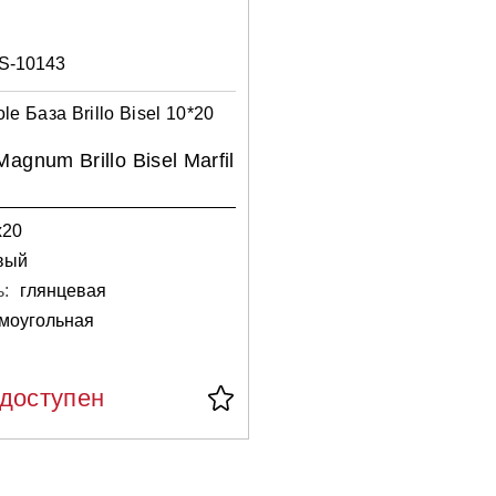
S-10143
e База Brillo Bisel 10*20
agnum Brillo Bisel Marfil
х20
вый
:
глянцевая
моугольная
едоступен