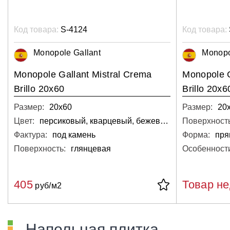
Код товара:
S-4124
Код товара:
Monopole Gallant
Monopo
Monopole Gallant Mistral Crema
Monopole Ga
Brillo 20x60
Brillo 20x6
Размер:
20х60
Размер:
20
Цвет:
персиковый, кварцевый, бежевый, светло-серый, светлый
Поверхность
Фактура:
под камень
Форма:
пря
Поверхность:
глянцевая
Особенност
405
Товар н
руб/м2
Напольная плитка