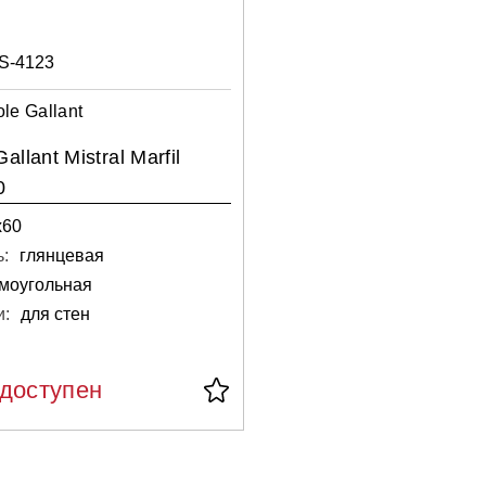
S-4123
le Gallant
llant Mistral Marfil
0
х60
:
глянцевая
моугольная
и:
для стен
едоступен