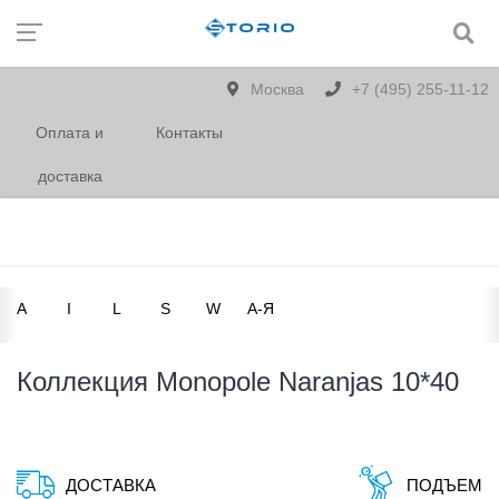
Москва
+7 (495) 255-11-12
Оплата и
Контакты
доставка
A
I
L
S
W
А-Я
Коллекция Monopole Naranjas 10*40
ДОСТАВКА
ПОДЪЕМ