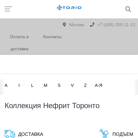
Москва
+7 (495) 255-11-12
Оплата и
Контакты
доставка
A
I
L
M
S
V
Z
А-Я
Коллекция Нефрит Торонто
ДОСТАВКА
ПОДЪЕМ