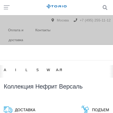
Москва
+7 (495) 255-11-12
Оплата и
Контакты
доставка
A
I
L
S
W
А-Я
Коллекция Нефрит Версаль
ДОСТАВКА
ПОДЪЕМ