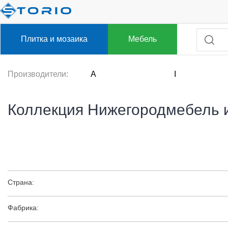
Плитка и мозаика
Мебель
Производители:
A
I
Коллекция Нижегородмебель и
Страна:
Фабрика: