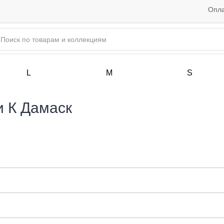
Опла
L
M
S
 К Дамаск