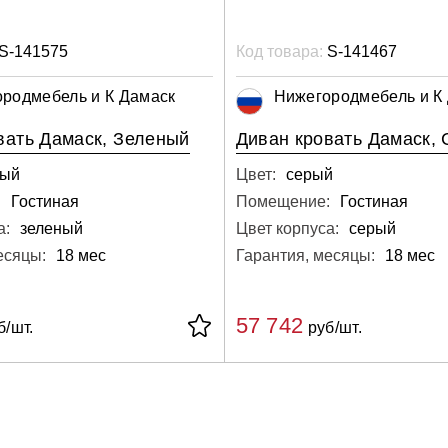
S-141575
Код товара:
S-141467
родмебель и К Дамаск
Нижегородмебель и К
вать Дамаск, Зеленый
Диван кровать Дамаск,
ный
Цвет:
серый
:
Гостиная
Помещение:
Гостиная
а:
зеленый
Цвет корпуса:
серый
есяцы:
18 мес
Гарантия, месяцы:
18 мес
57 742
б/шт.
руб/шт.