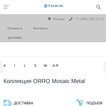
Москва
+7 (495) 255-11-12
Оплата и
Контакты
доставка
A
I
L
S
W
А-Я
Коллекция ORRO Mosaic Metal
ДОСТАВКА
ПОДЪЕМ