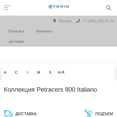
Москва
+7 (495) 255-11-12
Оплата и
Контакты
доставка
A
C
I
M
S
А-Я
Коллекция Petracers 800 Italiano
ДОСТАВКА
ПОДЪЕМ