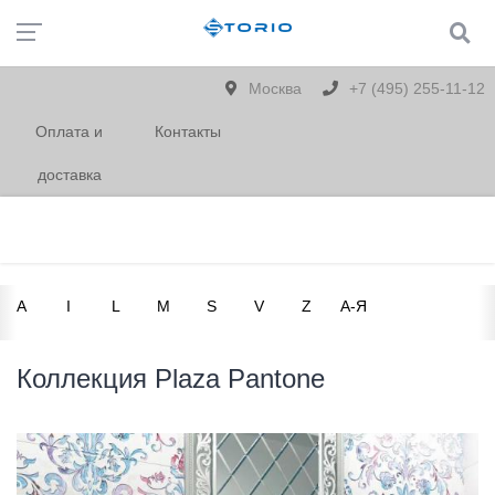
Москва
+7 (495) 255-11-12
Оплата и
Контакты
доставка
A
I
L
M
S
V
Z
А-Я
Коллекция Plaza Pantone