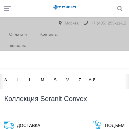
Москва
+7 (495) 255-11-12
Оплата и
Контакты
доставка
A
I
L
M
S
V
Z
А-Я
Коллекция Seranit Convex
ДОСТАВКА
ПОДЪЕМ